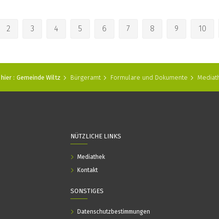
2
3
4
5
6
7
8
9
10
hier :
Gemeinde Wiltz
Bürgeramt
Formulare und Dokumente
Mediat
NÜTZLICHE LINKS
Mediathek
Kontakt
SONSTIGES
Datenschutzbestimmungen