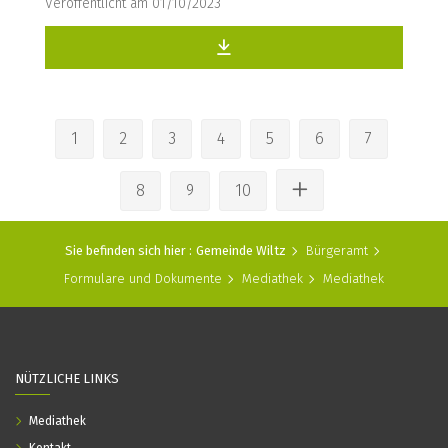
Veröffentlicht am 01/10/2023
1
2
3
4
5
6
7
8
9
10
Sie befinden sich hier :
Gemeinde Wiltz
Bürgeramt
Formulare und Dokumente
Mediathek
Mediathek
NÜTZLICHE LINKS
Mediathek